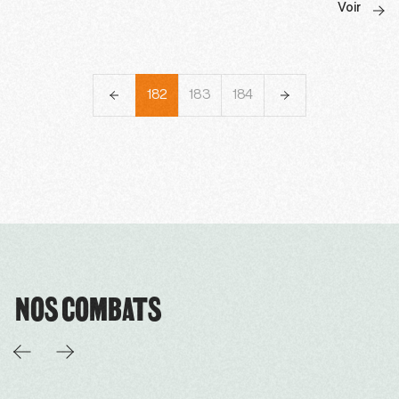
Voir
179
180
181
182
183
184
185
186
187
NOS COMBATS