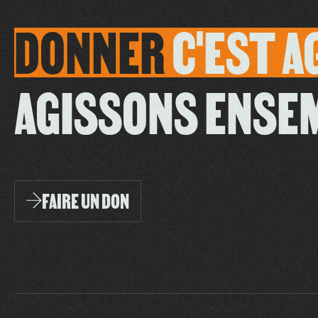
DONNER
C'EST
A
AGISSONS ENSE
FAIRE UN DON