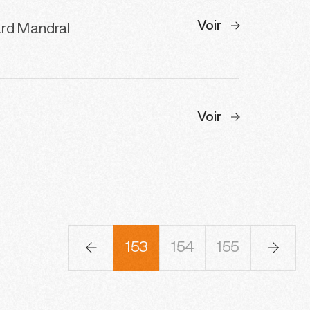
Voir
ard Mandral
Voir
50
151
152
153
154
155
156