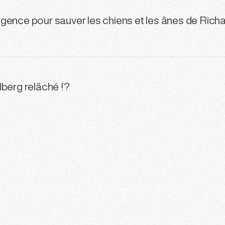
gence pour sauver les chiens et les ânes de Rich
lberg relâché !?
3
144
145
146
147
148
149
1