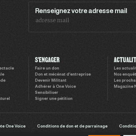
Renseignez votre adresse mail
S'ENGAGER
ACTUALI
pectacle
Faire un don
Les actual
le
Don et mécénat d’entreprise
Nos enquê
ode
Devenir Militant
Les procha
Adhérer à One Voice
Magazine 
Sensibiliser
aturel
Signer une pétition
te One Voice
Conditions de don et de parrainage
Conditio