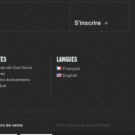
S'inscrire
TÉS
LANGUES
ités de One Voice
Français
tes
English
ins évènements
Noé
ns de vente
Site réalisé par
Sweet Punk