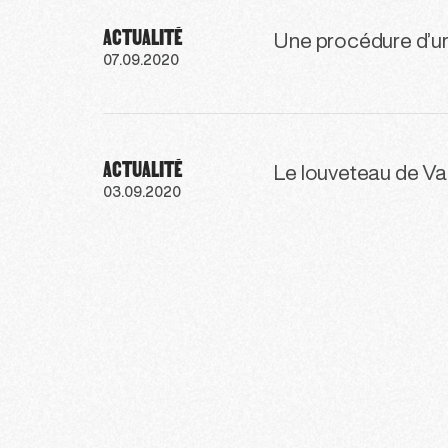
ACTUALITÉ
Une procédure d’ur
07.09.2020
ACTUALITÉ
Le louveteau de Va
03.09.2020
137
138
139
140
141
142
14