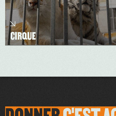
CIRQUE
DONNER
C'EST
A