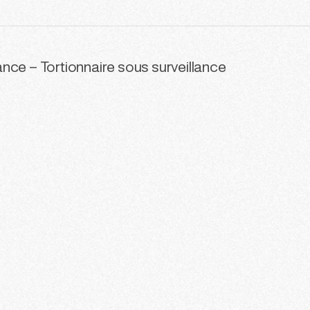
nce – Tortionnaire sous surveillance
6
217
218
219
220
221
222
2