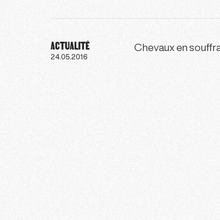
ACTUALITÉ
Chevaux en souffra
24.05.2016
210
211
212
213
214
215
21