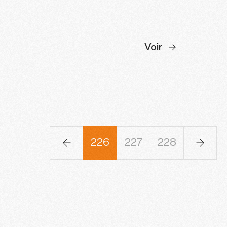
Voir
23
224
225
226
227
228
229