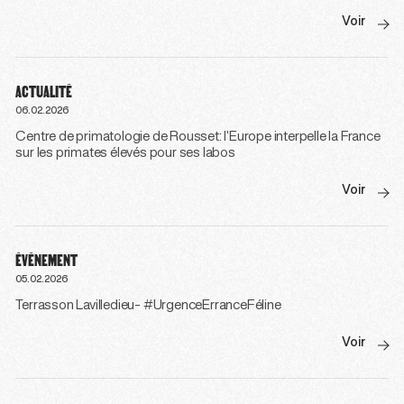
Voir
ACTUALITÉ
06.02.2026
Centre de primatologie de Rousset: l’Europe interpelle la France
sur les primates élevés pour ses labos
Voir
ÉVÉNEMENT
05.02.2026
Terrasson Lavilledieu- #UrgenceErranceFéline
Voir