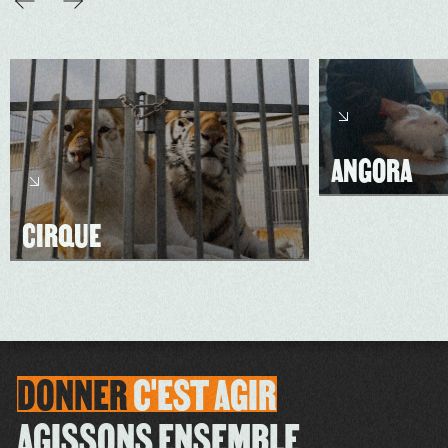
ANGORA
CIRQUE
DONNER
C'EST
AGIR
AGISSONS ENSEMBLE