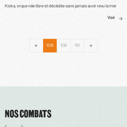
Kiska, orque née libre et décédée sans jamais avoir revu la mer
Voir
105
106
107
108
109
110
111
112
113
NOS COMBATS