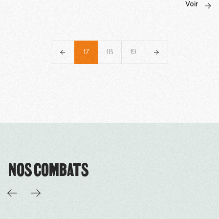
Voir
14
15
16
17
18
19
20
21
22
NOS COMBATS