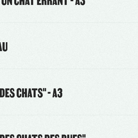
D'UN CHAT ERRANT - A3
AU
DES CHATS" - A3