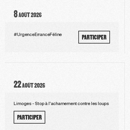
8
AOÛT
2026
PARTICIPER
#UrgenceErranceFéline
22
AOÛT
2026
Limoges - Stop à l'acharnement contre les loups
PARTICIPER