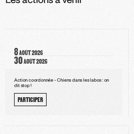
Les actions à venir
8
AOÛT
2026
30
AOÛT
2026
Action coordonnée - Chiens dans les labos : on
dit stop !
PARTICIPER