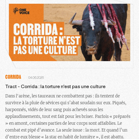
CORRIDA
04.06.2026
Tract - Corrida : la torture n'est pas une culture
Dans l'arène, les taureaux ne combattent pas : ils tentent de
survivre à la pluie de sévices qui s’abat soudain sur eux. Piqués,
harponnés, vidés de leur sang puis achevés sous les
applaudissements, tout est fait pour les briser. Parfois « préparés
» en amont, certaines parties de leur corps sont affaiblies. Le
combat est pipé d’avance. La seule issue : la mort. Et quand l’un
d’entre eux blesse « la star en habit de lumière », il est abattu.