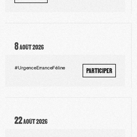
8
AOÛT
2026
PARTICIPER
#UrgenceErranceFéline
22
AOÛT
2026