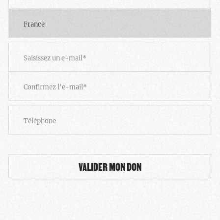
Code
postal
Pays
Email
*
Saisissez
un
e-
mail
Confirmez
Téléphone
l’e-
mail