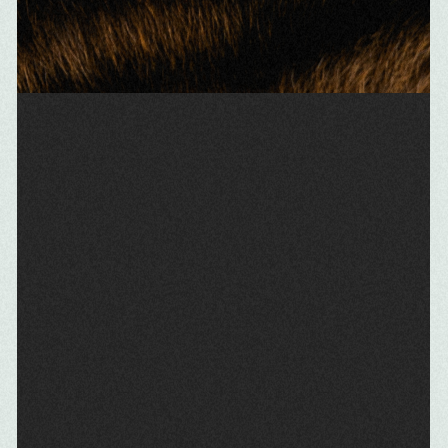
LE FONDS DE DOTATION ONE
VOICE
Le Fonds One Voice a été créé pour garantir la pérennité de
notre engagement en faveur des animaux. Il permet de
recevoir des fonds privés pour financer des projets
spécifiques à long terme et de rendre les dons encore plus
efficaces.
En devenant mécène, votre entreprise peut orienter son
soutien vers un projet précis, assurant ainsi que vos
ressources sont utilisées de manière transparente et
impactante pour le bien-être des animaux.