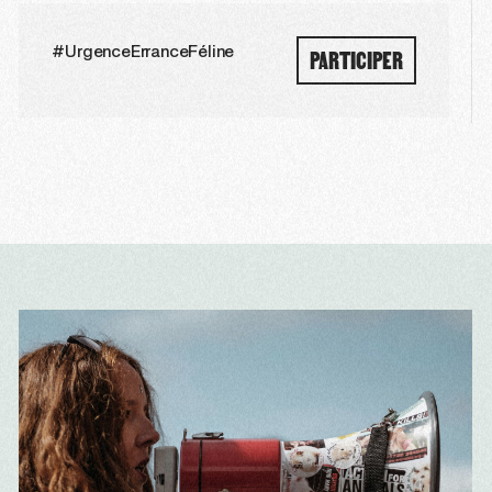
PARTICIPER
#UrgenceErranceFéline