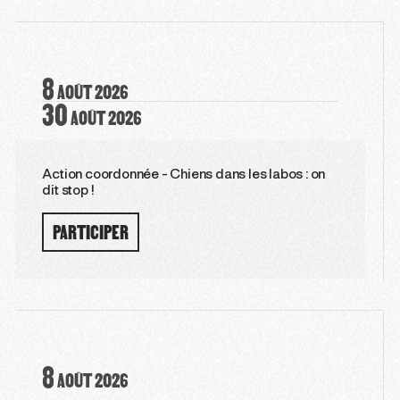
8
AOÛT
2026
30
AOÛT
2026
Action coordonnée - Chiens dans les labos : on
dit stop !
PARTICIPER
8
AOÛT
2026