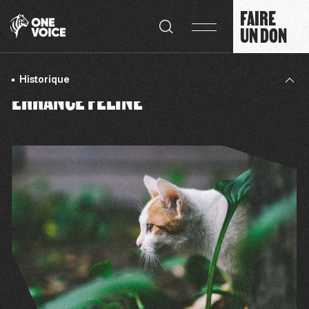
Panneau de gestion des cookies
FAIRE
UN DON
Historique
ERRANCE FÉLINE
La situation
Notre combat
Chiffres clés
Nos propositions
Historique