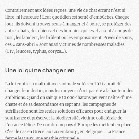
Contrairement aux idées reçues, une vie de chat errant n’est ni
libre, ni heureuse ! Leur quotidien est semé d’embûches. Chaque
jour, ils doivent trouver seuls à manger et à boire, se protéger des
autres chats, des chiens et des humains qui les chassent à coups de
fusil, les lapident, les brûlent ou les empoisonnent. Privés de soins,
ces « sans-abri » sont aussi victimes de nombreuses maladies
(FIV, leucose, typhus, coryza…).
Une loi qui ne change rien
La loi contre la maltraitance animale votée en 2021 aurait dû
changer leur destin, mais les moyens n’ont pas été à la hauteur des
ambitions. Quand on sait que 10 000 chatons peuvent naître d’une
chatte et de sa descendance en sept ans, les campagnes de
stérilisation sont les seules solutions efficaces pour endiguer la
souffrance et préserver la biodiversité, victime collatérale de
l’errance féline. De nombreux pays d’Europe les mettent en place.
C’est le cas en Grèce, au Luxembourg, en Belgique… La France
ferme les yeux, une apathie criminelle.