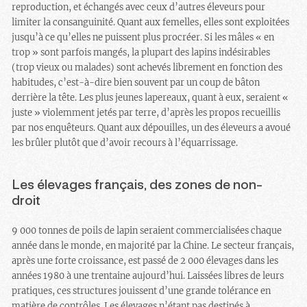
reproduction, et échangés avec ceux d’autres éleveurs pour
limiter la consanguinité. Quant aux femelles, elles sont exploitées
jusqu’à ce qu’elles ne puissent plus procréer. Si les mâles « en
trop » sont parfois mangés, la plupart des lapins indésirables
(trop vieux ou malades) sont achevés librement en fonction des
habitudes, c’est-à-dire bien souvent par un coup de bâton
derrière la tête. Les plus jeunes lapereaux, quant à eux, seraient «
juste » violemment jetés par terre, d’après les propos recueillis
par nos enquêteurs. Quant aux dépouilles, un des éleveurs a avoué
les brûler plutôt que d’avoir recours à l’équarrissage.
Les élevages français, des zones de non-
droit
9 000 tonnes de poils de lapin seraient commercialisées chaque
année dans le monde, en majorité par la Chine. Le secteur français,
après une forte croissance, est passé de 2 000 élevages dans les
années 1980 à une trentaine aujourd’hui. Laissées libres de leurs
pratiques, ces structures jouissent d’une grande tolérance en
matière de contrôles. Les élevages n’étant pas destinés à