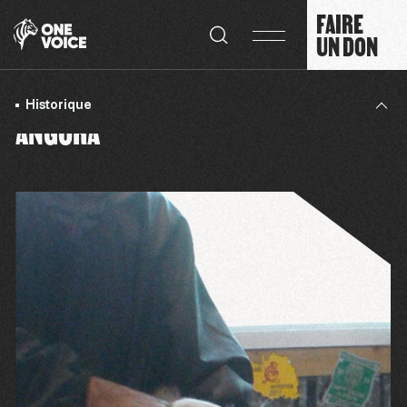
Panneau de gestion des cookies
FAIRE
UN DON
Historique
ANGORA
La situation
Notre combat
Chiffres clés
Nos propositions
Ressources
Historique