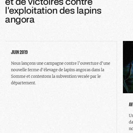
et de victoires contre
l'exploitation des lapins
angora
JUIN 2019
Nous lançons une campagne contre l’ouverture d'une
nouvelle ferme d'élevage de lapins angoras dans la
Somme et contestons la subvention versée par le
département.
AV
Un
da
no