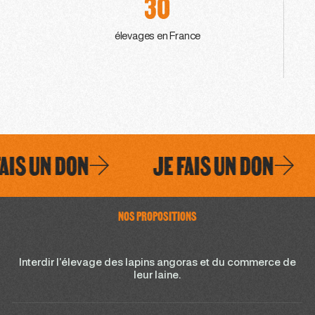
30
élevages en France
S UN DON
JE FAIS UN DON
NOS PROPOSITIONS
Interdir l’élevage des lapins angoras et du commerce de
leur laine.