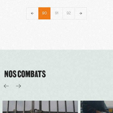
87
88
89
90
91
92
93
94
95
NOS COMBATS