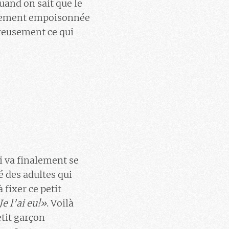
uand on sait que le
blement empoisonnée
reusement ce qui
i va finalement se
é des adultes qui
 fixer ce petit
Je l’ai eu!»
. Voilà
tit garçon