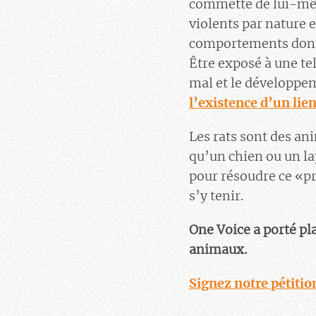
commette de lui-même
violents par nature 
comportements dont i
Être exposé à une te
mal et le développe
l’existence d’un lie
Les rats sont des an
qu’un chien ou un lap
pour résoudre ce «p
s’y tenir.
One Voice a porté pla
animaux.
Signez notre pétitio