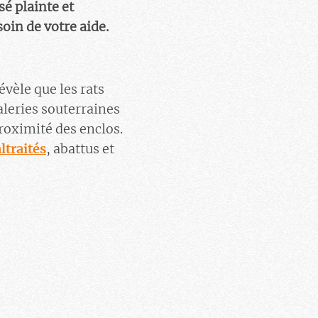
é plainte et
oin de votre aide.
vèle que les rats
aleries souterraines
roximité des enclos.
ltraités
, abattus et