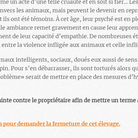
 un acte d’une telle cruauté et en soit si fier… Le
envers les animaux, mais peuvent le devenir en rep
ls ont été témoins. À cet âge, leur psyché est en pl
lle ambiance remet gravement en cause leur apprent
ment de leur capacité d’empathie. De nombreuses é
n
entre la violence infligée aux animaux et celle inf
imaux intelligents, sociaux, doués eux aussi de sens
in. Pour s’en débarrasser, ils sont torturés alors qu
roblème» serait de mettre en place des mesures d’h
inte contre le propriétaire afin de mettre un terme 
n pour demander la fermeture de cet élevage.