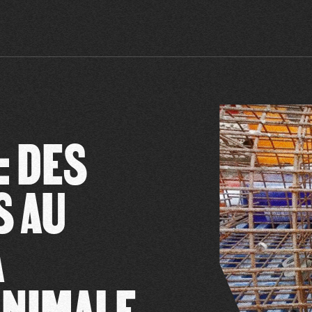
: DES
S AU
A
ANIMALE