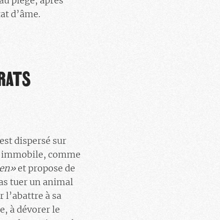
 au piège, après
tat d’âme.
 RATS
est dispersé sur
là, immobile, comme
ien
»
et propose de
pas tuer un animal
 l’abattre à sa
e, à dévorer le