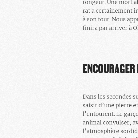
rongeur. Une mort ab
rat a certainement 
à son tour. Nous ap
finira par arriver à O
ENCOURAGER L
Dans les secondes su
saisir d’une pierre e
l’entourent. Le garço
animal convulser, av
l’atmosphère sordide