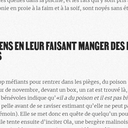
es quelles dans la piscine, et les rats qui y sont pris
nie en proie à la faim et à la soif, sont noyés sans é
ENS EN LEUR FAISANT MANGER DES
S
op méfiants pour rentrer dans les pièges, du poison 
our de novembre, devant un box, un rat est trouvé 
 bénévoles indique qu’
«il a du poison et il est pas b
 pelle avant de se raviser estimant qu’elle ne peut 
témoin). Elle se met donc en quête de quelqu’un pour
lle tente ensuite d’inciter Ola, une bergère malinois