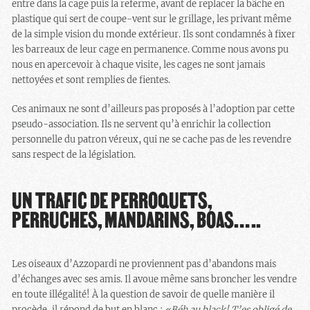
entre dans la cage puis la referme, avant de replacer la bâche en
plastique qui sert de coupe-vent sur le grillage, les privant même
de la simple vision du monde extérieur. Ils sont condamnés à fixer
les barreaux de leur cage en permanence. Comme nous avons pu
nous en apercevoir à chaque visite, les cages ne sont jamais
nettoyées et sont remplies de fientes.
Ces animaux ne sont d’ailleurs pas proposés à l’adoption par cette
pseudo-association. Ils ne servent qu’à enrichir la collection
personnelle du patron véreux, qui ne se cache pas de les revendre
sans respect de la législation.
UN TRAFIC DE PERROQUETS,
PERRUCHES, MANDARINS, BOAS…..
Les oiseaux d’Azzopardi ne proviennent pas d’abandons mais
d’échanges avec ses amis. Il avoue même sans broncher les vendre
en toute illégalité! À la question de savoir de quelle manière il
procède, il répond de but en blanc :
«
Béh au black! T’es obligé de