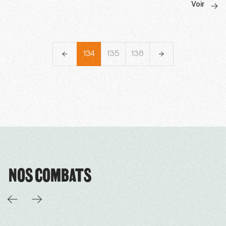
Voir
131
132
133
134
135
136
137
138
139
NOS COMBATS