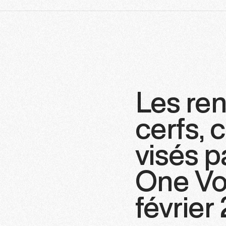
Les ren
cerfs, 
visés p
One Voi
février