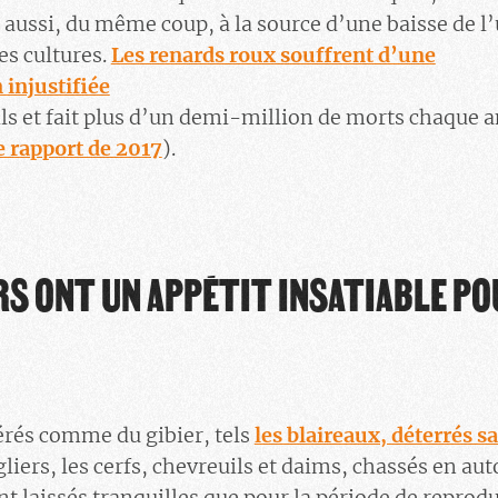
 aussi, du même coup, à la source d’une baisse de l
es cultures.
Les renards roux souffrent d’une
injustifiée
oils et fait plus d’un demi-million de morts chaque 
e rapport de 2017
).
S ONT UN APPÉTIT INSATIABLE PO
rés comme du gibier, tels
les blaireaux, déterrés s
ngliers, les cerfs, chevreuils et daims, chassés en au
t laissés tranquilles que pour la période de reprod