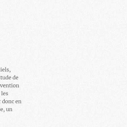
iels,
itude de
évention
 les
r donc en
re, un