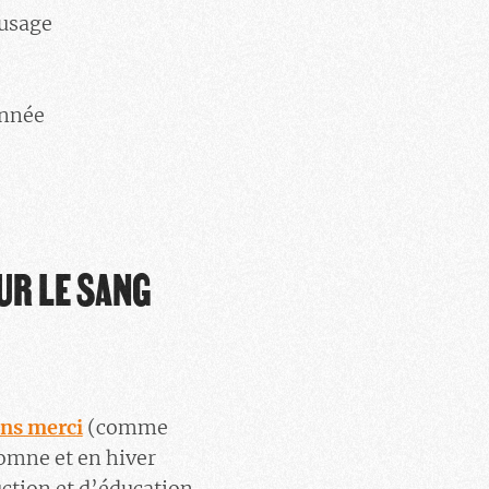
’usage
année
UR LE SANG
ans merci
(comme
tomne et en hiver
uction et d’éducation