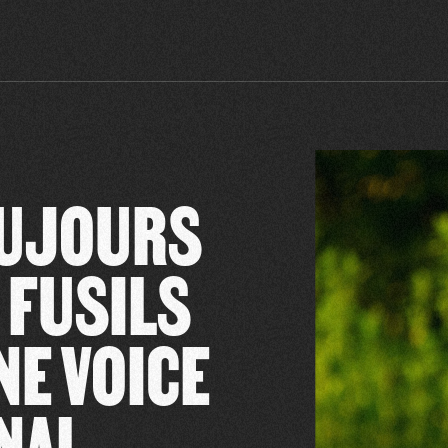
OUJOURS
 FUSILS
NE VOICE
NAL