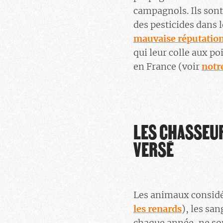
campagnols. Ils sont
des pesticides dans l
mauvaise réputation 
qui leur colle aux p
en France (voir
notr
LES CHASSEUR
VERSÉ
Les animaux considé
les renards
), les sa
chaque année, ne son