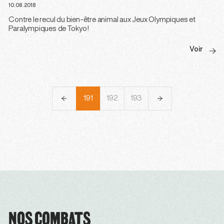
10.08.2018
Contre le recul du bien-être animal aux Jeux Olympiques et
Paralympiques de Tokyo!
Voir
188
189
190
191
192
193
194
195
196
NOS COMBATS