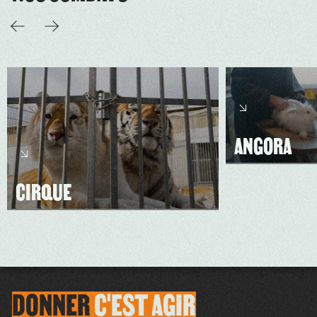
ANGORA
CIRQUE
DONNER
C'EST
AGIR