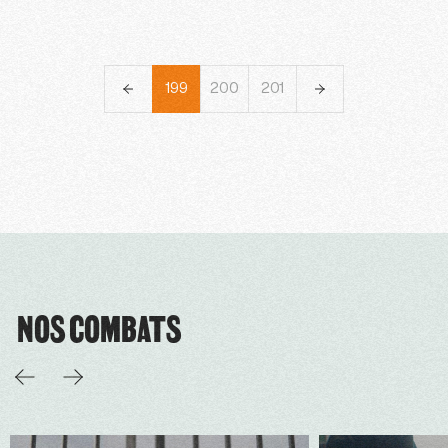
196
197
198
199
200
201
202
203
204
NOS COMBATS