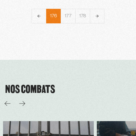
173
174
175
176
177
178
179
180
181
NOS COMBATS