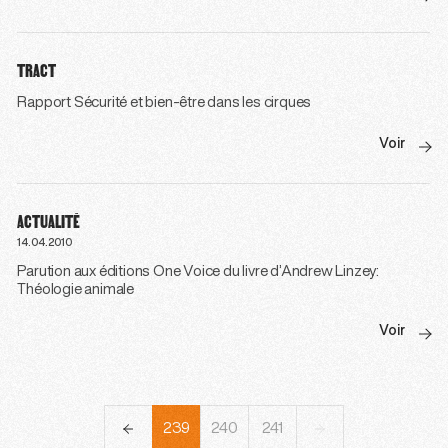
TRACT
Rapport Sécurité et bien-être dans les cirques
Voir
ACTUALITÉ
14.04.2010
Parution aux éditions One Voice du livre d’Andrew Linzey:
Théologie animale
Voir
236
237
238
239
240
241