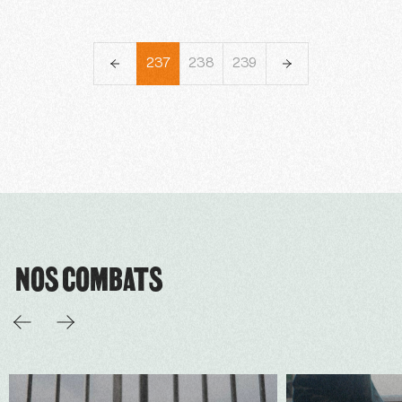
234
235
236
237
238
239
240
241
NOS COMBATS