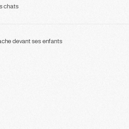
s chats
 hache devant ses enfants
5
186
187
188
189
190
191
1