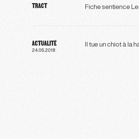
TRACT
Fiche sentience Le
ACTUALITÉ
Il tue un chiot à la
24.05.2018
179
180
181
182
183
184
18