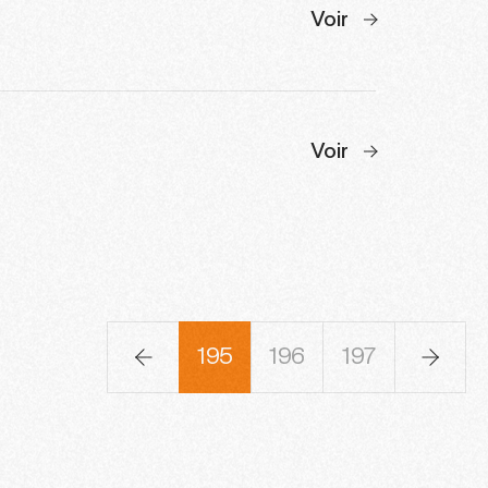
Voir
Voir
92
193
194
195
196
197
198