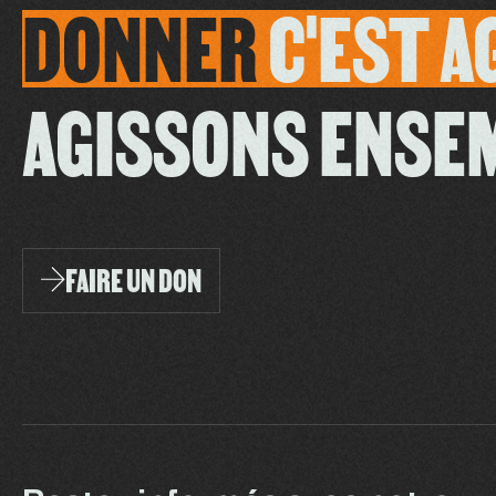
DONNER
C'EST
A
AGISSONS ENSE
FAIRE UN DON