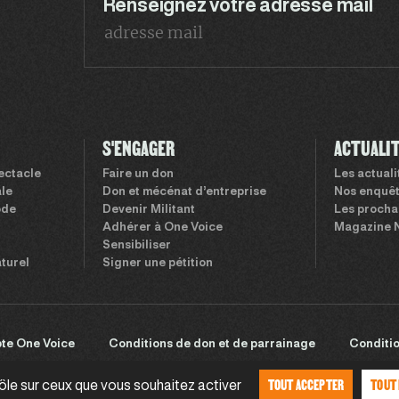
Renseignez votre adresse mail
S'ENGAGER
ACTUALI
pectacle
Faire un don
Les actual
le
Don et mécénat d’entreprise
Nos enquê
ode
Devenir Militant
Les procha
Adhérer à One Voice
Magazine 
Sensibiliser
aturel
Signer une pétition
te One Voice
Conditions de don et de parrainage
Conditio
TOUT ACCEPTER
TOUT
rôle sur ceux que vous souhaitez activer