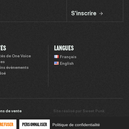
S'inscrire
TÉS
LANGUES
ités de One Voice
Français
tes
English
ins évènements
Noé
ns de vente
Site réalisé par
Sweet Punk
 REFUSER
PERSONNALISER
Politique de confidentialité