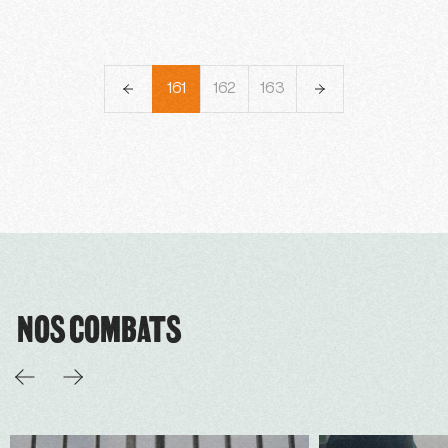
158
159
160
161
162
163
164
165
166
NOS COMBATS