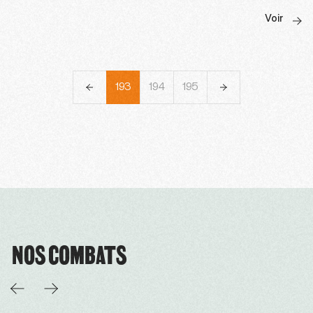
Voir
190
191
192
193
194
195
196
197
198
NOS COMBATS