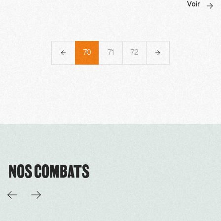
Voir
67
68
69
70
71
72
73
74
75
NOS COMBATS