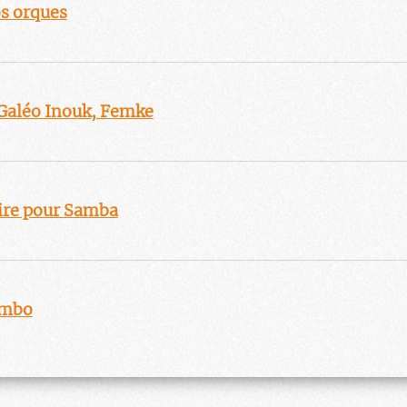
s orques
 Galéo Inouk, Femke
ire pour Samba
umbo