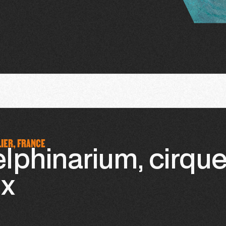
LIER, FRANCE
lphinarium, cirqu
x