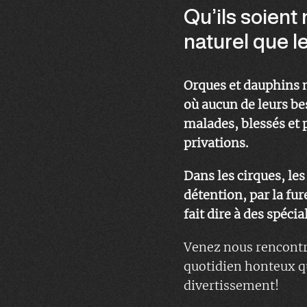
Qu’ils soient 
naturel que l
Orques et dauphins 
où aucun de leurs be
malades, blessés et p
privations.
Dans les cirques, le
détention, par la fur
fait dire à des spécia
Venez nous rencontre
quotidien honteux qu
divertissement!