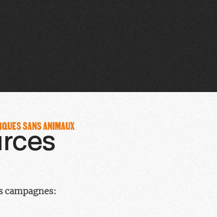
RQUES SANS ANIMAUX
rces
os campagnes: