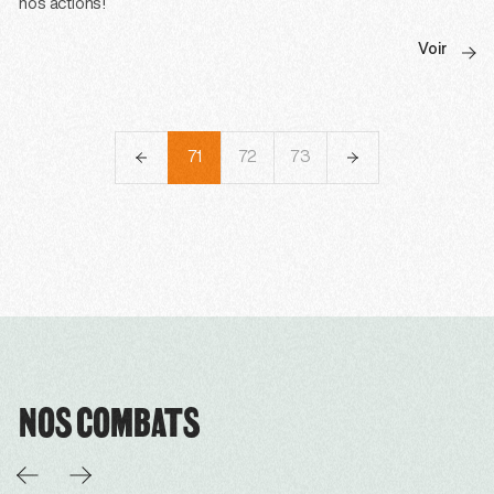
nos actions!
Voir
68
69
70
71
72
73
74
75
76
NOS COMBATS