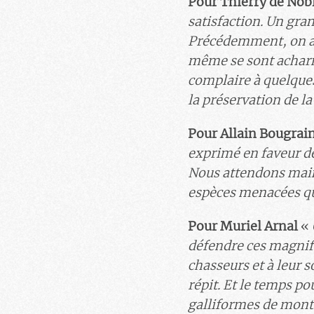
Pour Thierry de Nob
satisfaction. Un gra
Précédemment, on aur
même se sont acharn
complaire à quelque
la préservation de la
Pour Allain Bougrai
exprimé en faveur de 
Nous attendons main
espèces menacées qu
Pour Muriel Arnal
«
défendre ces magnifiq
chasseurs et à leur s
répit. Et le temps po
galliformes de mont