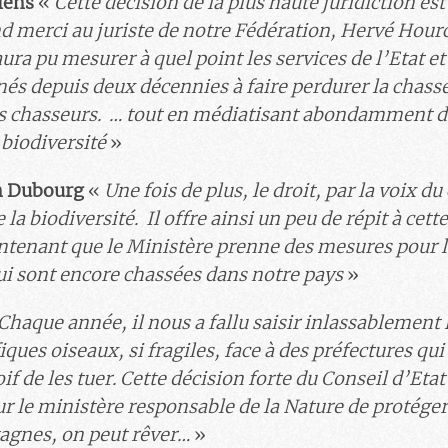
lens
«
Cette décision de la plus haute juridiction est
nd merci au juriste de notre Fédération, Hervé Hour
a pu mesurer à quel point les services de l’Etat et 
és depuis deux décennies à faire perdurer la chass
s chasseurs. … tout en médiatisant abondamment d
 biodiversité
»
n Dubourg
«
Une fois de plus, le droit, par la voix du
la biodiversité. Il offre ainsi un peu de répit à cet
tenant que le Ministère prenne des mesures pour 
i sont encore chassées dans notre pays
»
Chaque année, il nous a fallu saisir inlassablement
ues oiseaux, si fragiles, face à des préfectures qui 
oif de les tuer. Cette décision forte du Conseil d’Etat
ur le ministère responsable de la Nature de protéger
agnes, on peut rêver…
»