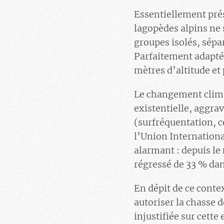
Essentiellement prés
lagopèdes alpins ne 
groupes isolés, sépar
Parfaitement adaptés
mètres d’altitude et
Le changement clima
existentielle, aggra
(surfréquentation, co
l’Union Internationa
alarmant : depuis le
régressé de 33 % dan
En dépit de ce cont
autoriser la chasse 
injustifiée sur cette 