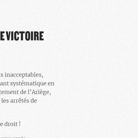
E VICTOIRE
ts inacceptables,
uant systématique en
rtement de l’Ariège,
les arrêtés de
e droit !