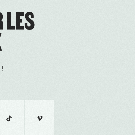
R LES
X
 !