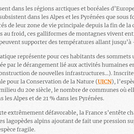
ent dans les régions arctiques et boréales d’Europe
subsistent dans les Alpes et les Pyrénées que sous f
és de leur zone de vie principale depuis la fin de la 
 au froid, ces galliformes de montagnes vivent ent
 peuvent supporter des températures allant jusqu’à –
tique représente pour ces habitants des sommets
vée par le dérangement lié aux activités humaines
nstruction de nouvelles infrastructures…). Inscrite 
le pour la Conservation de la Nature (
UICN
), l’esp
 milieu du 20e siècle, le nombre de communes où ell
s les Alpes et de 21 % dans les Pyrénées.
exte extrêmement défavorable, la France s’entête c
des lagopèdes alpins ajoutant de fait une pression 
espèce fragile.