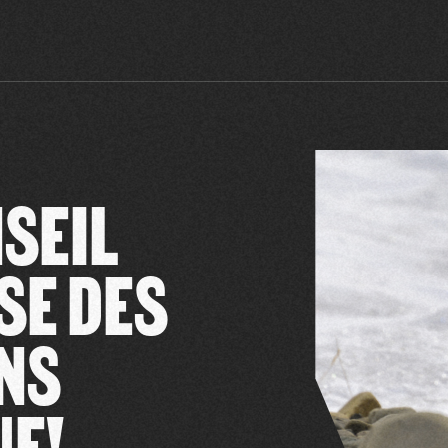
NSEIL
SSE DES
NS
UE!