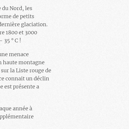
 du Nord, les
orme de petits
dernière glaciation.
re 1800 et 3000
 35 ° C !
 une menace
 en haute montagne
sur la Liste rouge de
èce connait un déclin
e est présente a
haque année à
supplémentaire