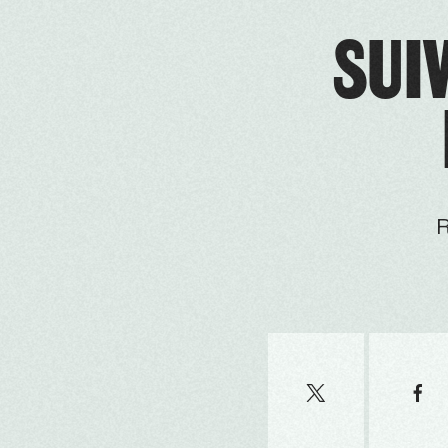
SUIV
R