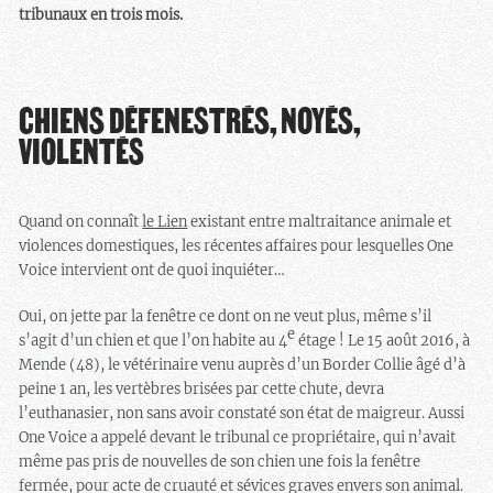
tribunaux en trois mois.
CHIENS DÉFENESTRÉS, NOYÉS,
VIOLENTÉS
Quand on connaît
le Lien
existant entre maltraitance animale et
violences domestiques, les récentes affaires pour lesquelles One
Voice intervient ont de quoi inquiéter…
Oui, on jette par la fenêtre ce dont on ne veut plus, même s’il
e
s’agit d’un chien et que l’on habite au 4
étage ! Le 15 août 2016, à
Mende (48), le vétérinaire venu auprès d’un Border Collie âgé d’à
peine 1 an, les vertèbres brisées par cette chute, devra
l’euthanasier, non sans avoir constaté son état de maigreur. Aussi
One Voice a appelé devant le tribunal ce propriétaire, qui n’avait
même pas pris de nouvelles de son chien une fois la fenêtre
fermée, pour acte de cruauté et sévices graves envers son animal.