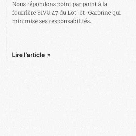
Nous répondons point par point à la
fourrière SIVU 47 du Lot-et-Garonne qui
minimise ses responsabilités.
Lire l'article
71
72
73
74
75
76
77