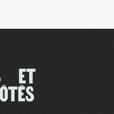
ES ET
CÔTÉS