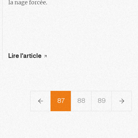
la nage forcée.
Lire l'article
4
85
86
87
88
89
90