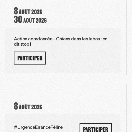
8
AOÛT
2026
30
AOÛT
2026
Action coordonnée - Chiens dans les labos : on
dit stop !
PARTICIPER
8
AOÛT
2026
PARTICIPER
#UrgenceErranceFéline