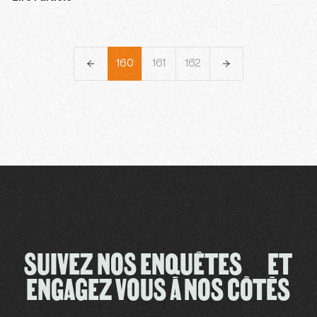
157
158
159
160
161
162
163
164
165
SUIVEZ NOS ENQUÊTES ET
ENGAGEZ VOUS À NOS CÔTÉS