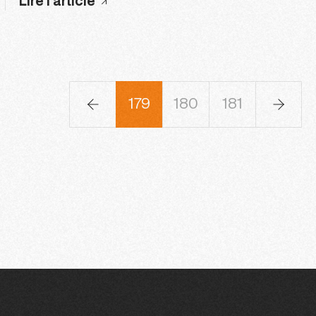
Lire l'article
76
177
178
179
180
181
182