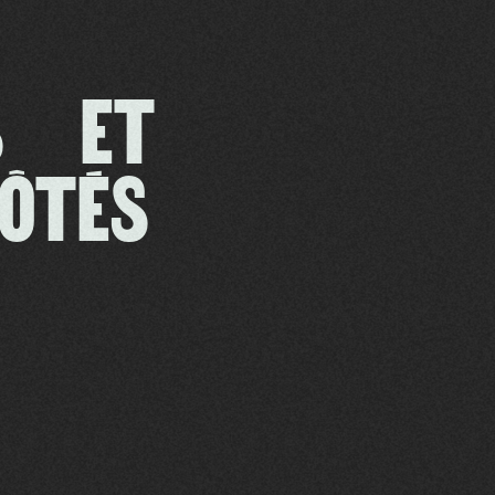
ES ET
CÔTÉS