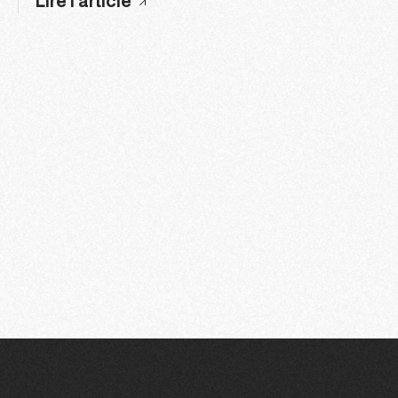
Lire l'article
163
164
165
166
167
168
16