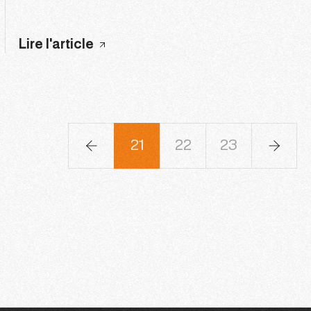
Lire l'article
8
19
20
21
22
23
24