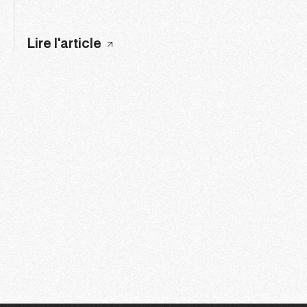
Lire l'article
5
6
7
8
9
10
11