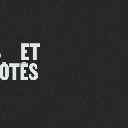
ES ET
CÔTÉS