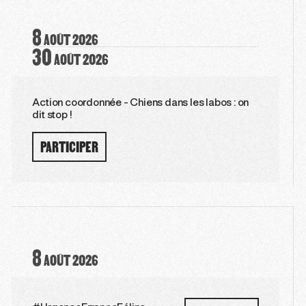
8
AOÛT
2026
30
AOÛT
2026
Action coordonnée - Chiens dans les labos : on
dit stop !
PARTICIPER
8
AOÛT
2026