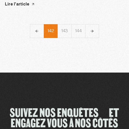
Lire l'article
139
140
141
142
143
144
145
146
147
SUIVEZ NOS ENQUÊTES ET
ENGAGEZ VOUS À NOS CÔTÉS