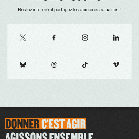
Restez informé et partagez les dernières actualités !
DONNER
C'EST
AGIR
AGISSONS ENSEMBLE