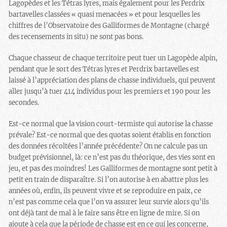
Lagopèdes et les Tétras lyres, mais également pour les Perdrix
bartavelles classées « quasi menacées » et pour lesquelles les
chiffres de l’Observatoire des Galliformes de Montagne (chargé
des recensements in situ) ne sont pas bons.
Chaque chasseur de chaque territoire peut tuer un Lagopède alpin,
pendant que le sort des Tétras lyres et Perdrix bartavelles est
laissé à l’appréciation des plans de chasse individuels, qui peuvent
aller jusqu’à tuer 414 individus pour les premiers et 190 pour les
secondes.
Est-ce normal que la vision court-termiste qui autorise la chasse
prévale? Est-ce normal que des quotas soient établis en fonction
des données récoltées l’année précédente? On ne calcule pas un
budget prévisionnel, là: ce n’est pas du théorique, des vies sont en
jeu, et pas des moindres! Les Galliformes de montagne sont petit à
petit en train de disparaître. Si l’on autorise à en abattre plus les
années où, enfin, ils peuvent vivre et se reproduire en paix, ce
n’est pas comme cela que l’on va assurer leur survie alors qu’ils
ont déjà tant de mal à le faire sans être en ligne de mire. Si on
ajoute à cela que la période de chasse est en ce qui les concerne,