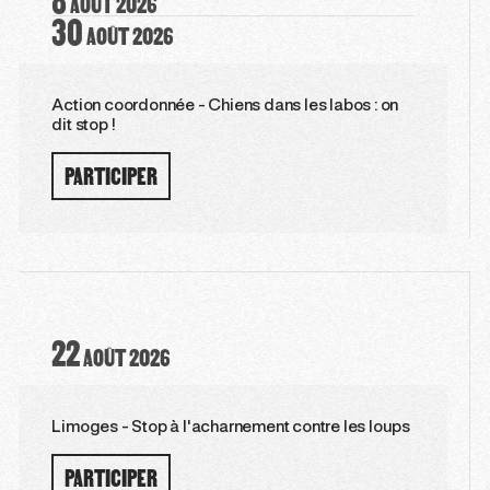
8
AOÛT
2026
30
AOÛT
2026
Action coordonnée - Chiens dans les labos : on
dit stop !
PARTICIPER
22
AOÛT
2026
Limoges - Stop à l'acharnement contre les loups
PARTICIPER