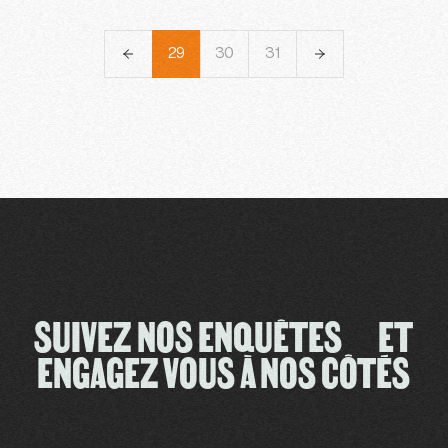
26
27
28
29
30
31
32
33
SUIVEZ NOS ENQUÊTES ET
ENGAGEZ VOUS À NOS CÔTÉS