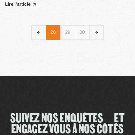
Lire l'article
25
26
27
28
29
30
31
32
33
SUIVEZ NOS ENQUÊTES ET
ENGAGEZ VOUS À NOS CÔTÉS