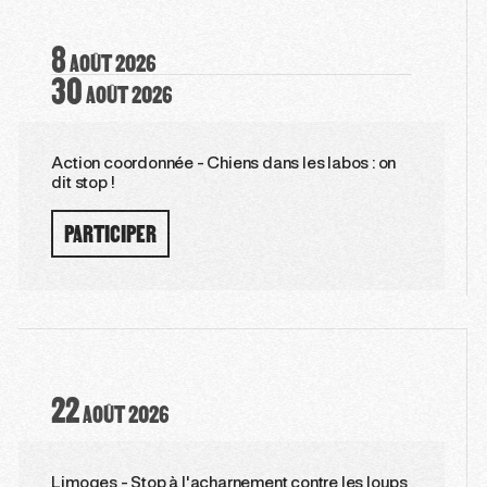
8
AOÛT
2026
30
AOÛT
2026
Action coordonnée - Chiens dans les labos : on
dit stop !
PARTICIPER
22
AOÛT
2026
Limoges - Stop à l'acharnement contre les loups