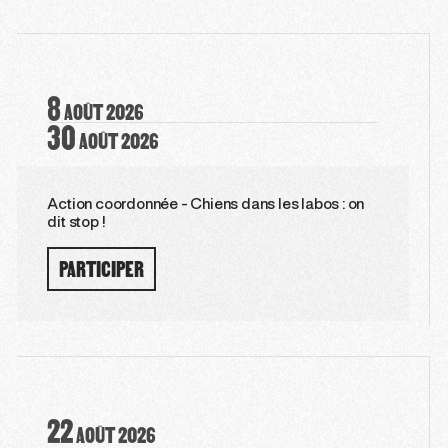
8
AOÛT
2026
30
AOÛT
2026
Action coordonnée - Chiens dans les labos : on
dit stop !
PARTICIPER
22
AOÛT
2026