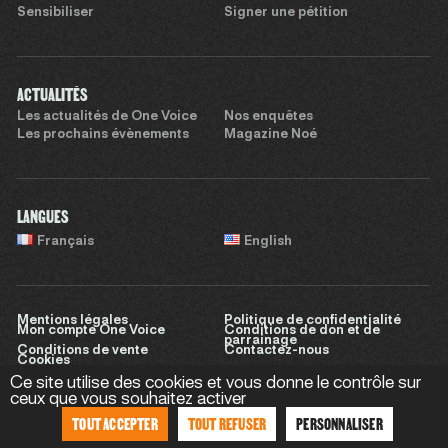
Sensibiliser
Signer une pétition
ACTUALITÉS
Les actualités de One Voice
Nos enquêtes
Les prochains évènements
Magazine Noé
LANGUES
Français
English
Mentions légales
Politique de confidentialité
Mon compte One Voice
Conditions de don et de
parrainage
Conditions de vente
Contactez-nous
Cookies
Ce site utilise des cookies et vous donne le contrôle sur
ceux que vous souhaitez activer
TOUT ACCEPTER
TOUT REFUSER
PERSONNALISER
Site réalisé par
Sweet Punk