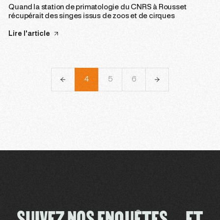
Quand la station de primatologie du CNRS à Rousset
récupérait des singes issus de zoos et de cirques
Lire l'article
1
2
3
4
5
6
7
8
9
SUIVEZ NOS ENQUÊTES ET