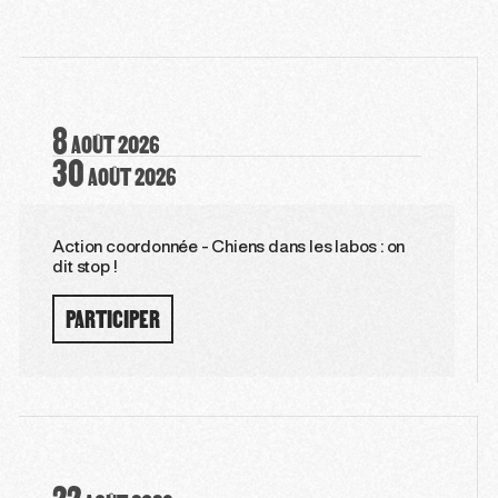
8
AOÛT
2026
30
AOÛT
2026
Action coordonnée - Chiens dans les labos : on
dit stop !
PARTICIPER