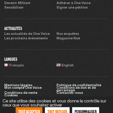
Devenir Militant
Adhérer à One Voice
Sensibiliser
Signer une pétition
ACTUALITÉS
Les actualités de One Voice
Nos enquêtes
Les prochains évènements
Magazine Noé
LANGUES
Français
English
Mentions légales
Politique de confidentialité
Mon compte One Voice
Conditions de don et de
parrainage
Conditions de vente
Contactez-nous
Cookies
Ce site utilise des cookies et vous donne le contrôle sur
ceux que vous souhaitez activer
TOUT ACCEPTER
TOUT REFUSER
PERSONNALISER