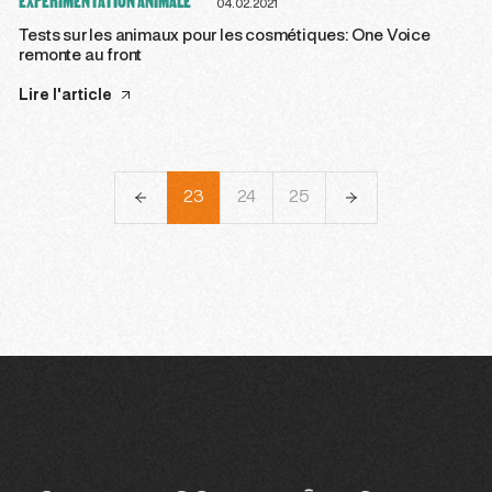
EXPÉRIMENTATION ANIMALE
04.02.2021
Tests sur les animaux pour les cosmétiques: One Voice
remonte au front
Lire l'article
20
21
22
23
24
25
26
27
28