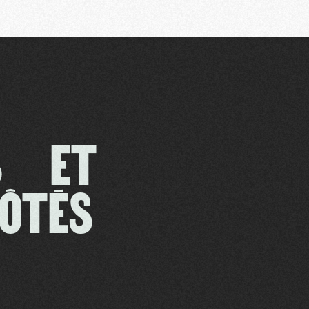
ES ET
CÔTÉS