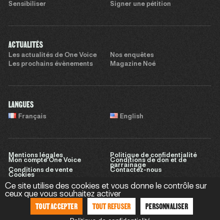
Sensibiliser
Signer une pétition
ACTUALITÉS
Les actualités de One Voice
Nos enquêtes
Les prochains évènements
Magazine Noé
LANGUES
Français
English
Mentions légales
Politique de confidentialité
Mon compte One Voice
Conditions de don et de
parrainage
Conditions de vente
Contactez-nous
Cookies
Ce site utilise des cookies et vous donne le contrôle sur
ceux que vous souhaitez activer
TOUT ACCEPTER
TOUT REFUSER
PERSONNALISER
Site réalisé par
Sweet Punk