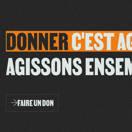
DONNER
C'EST
A
AGISSONS ENSE
FAIRE UN DON