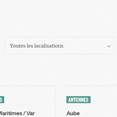
Toutes les localisations
S
ANTENNES
aritimes / Var
Aube