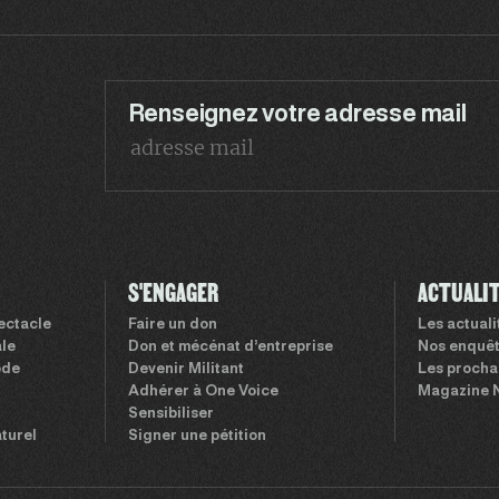
Renseignez votre adresse mail
S'ENGAGER
ACTUALI
pectacle
Faire un don
Les actual
le
Don et mécénat d’entreprise
Nos enquê
ode
Devenir Militant
Les procha
Adhérer à One Voice
Magazine 
Sensibiliser
aturel
Signer une pétition