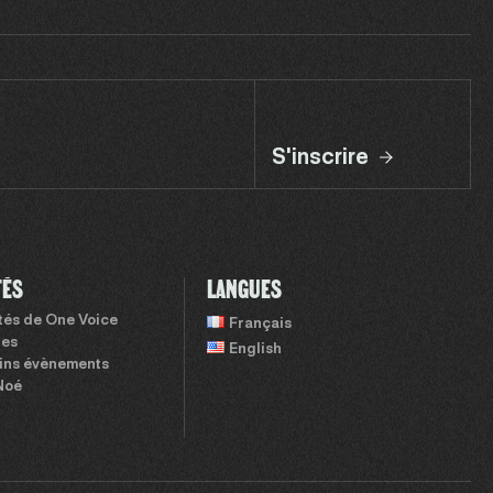
S'inscrire
TÉS
LANGUES
ités de One Voice
Français
tes
English
ins évènements
Noé