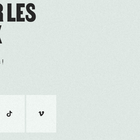
R LES
X
 !