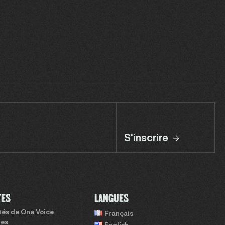
S'inscrire
TÉS
LANGUES
ités de One Voice
Français
tes