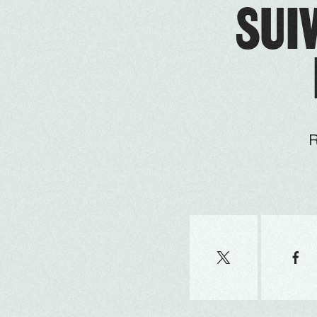
SUIV
R