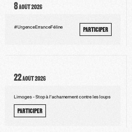
8
AOÛT
2026
PARTICIPER
#UrgenceErranceFéline
22
AOÛT
2026
Limoges - Stop à l'acharnement contre les loups
PARTICIPER