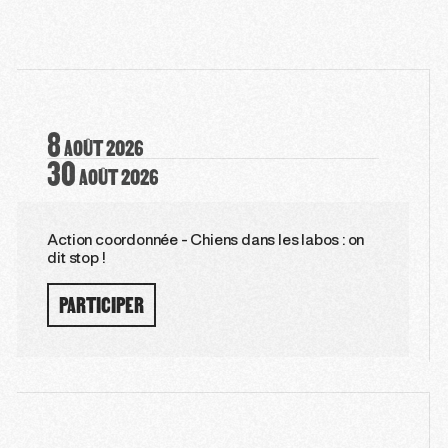
8
AOÛT
2026
30
AOÛT
2026
Action coordonnée - Chiens dans les labos : on
dit stop !
PARTICIPER