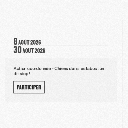
8
AOÛT
2026
30
AOÛT
2026
Action coordonnée - Chiens dans les labos : on
dit stop !
PARTICIPER