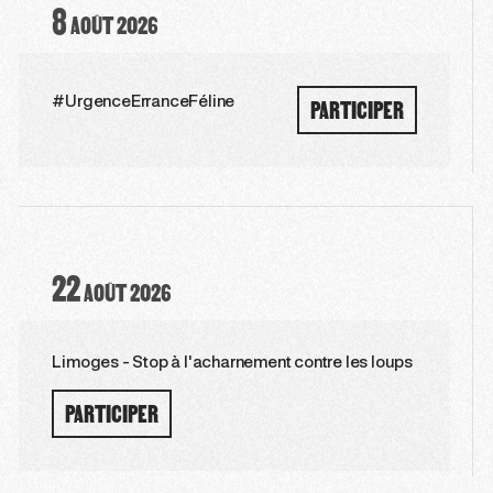
8
AOÛT
2026
PARTICIPER
#UrgenceErranceFéline
22
AOÛT
2026
Limoges - Stop à l'acharnement contre les loups
PARTICIPER