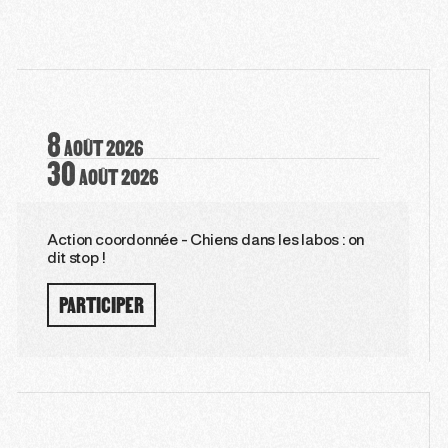
8
AOÛT
2026
30
AOÛT
2026
Action coordonnée - Chiens dans les labos : on
dit stop !
PARTICIPER