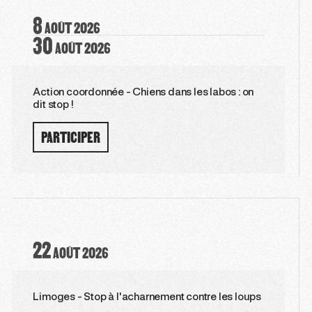
8
AOÛT
2026
30
AOÛT
2026
Action coordonnée - Chiens dans les labos : on
dit stop !
PARTICIPER
22
AOÛT
2026
Limoges - Stop à l'acharnement contre les loups