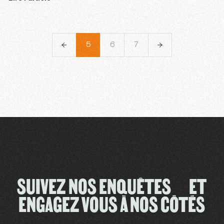
2
3
4
5
6
7
8
9
SUIVEZ NOS ENQUÊTES ET
ENGAGEZ VOUS À NOS CÔTÉS