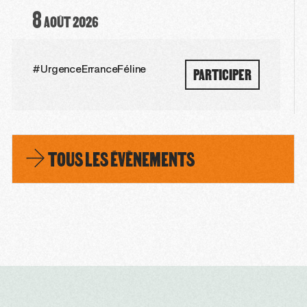
8
AOÛT
2026
PARTICIPER
#UrgenceErranceFéline
TOUS LES ÉVÈNEMENTS