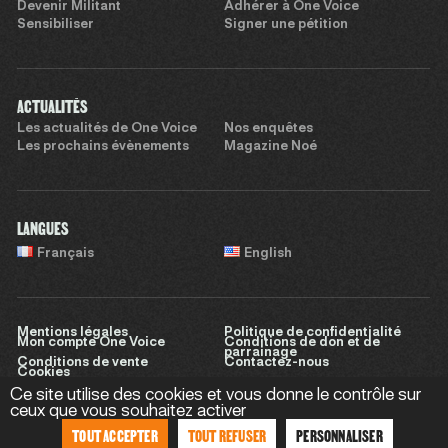
Devenir Militant
Adhérer à One Voice
Sensibiliser
Signer une pétition
ACTUALITÉS
Les actualités de One Voice
Nos enquêtes
Les prochains évènements
Magazine Noé
LANGUES
Français
English
Mentions légales
Politique de confidentialité
Mon compte One Voice
Conditions de don et de
parrainage
Conditions de vente
Contactez-nous
Cookies
Ce site utilise des cookies et vous donne le contrôle sur
ceux que vous souhaitez activer
TOUT ACCEPTER
TOUT REFUSER
PERSONNALISER
Site réalisé par
Sweet Punk