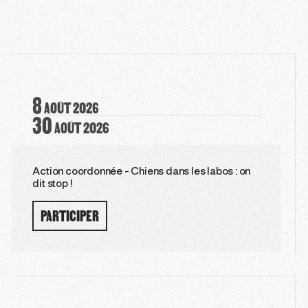
8
AOÛT
2026
30
AOÛT
2026
Action coordonnée - Chiens dans les labos : on
dit stop !
PARTICIPER